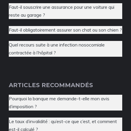
Faut-il souscrire une assurance pour une voiture qui
reste au garage ?
Faut-il obligatoirement assurer son chat ou son chien ?
Quel recours suite à une infection nosocomiale
contractée à l’hôpital ?
ARTICLES RECOMMANDÉS
Pourquoi la banque me demande-t-elle mon avis
d’imposition ?
Le taux d’invalidité : qu’est-ce que c’est, et comment
est-il calculé ?