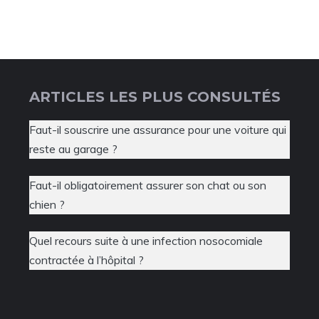
ARTICLES LES PLUS CONSULTÉS
Faut-il souscrire une assurance pour une voiture qui
reste au garage ?
Faut-il obligatoirement assurer son chat ou son
chien ?
Quel recours suite à une infection nosocomiale
contractée à l’hôpital ?